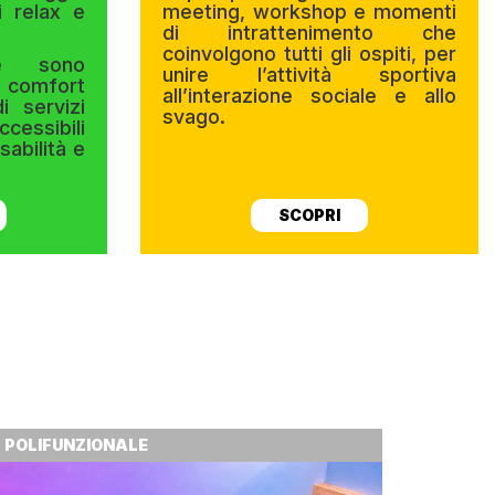
i relax e
meeting, workshop e momenti
di intrattenimento che
coinvolgono tutti gli ospiti, per
e sono
unire l’attività sportiva
 comfort
all’interazione sociale e allo
i servizi
svago.
cessibili
sabilità e
SCOPRI
POLIFUNZIONALE