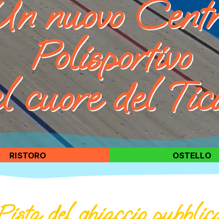
Un nuovo Centr
Polisportivo
l cuore del Tic
RISTORO
OSTELLO
Pista del ghiaccio pubblic