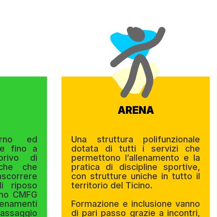
ARENA
erno ed
U
na struttura polifunzionale
re fino a
dotata di tutti i servizi che
privo di
permettono l’allenamento e la
niche che
pratica di discipline sportive,
correre
con strutture uniche in tutto il
i riposo
territorio del Ticino.
gono CMFG
lenamenti
Formazione e inclusione vanno
passaggio
di pari passo grazie a incontri,