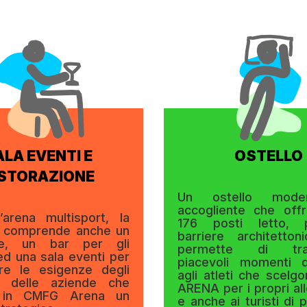
ALA EVENTI E
OSTELLO
ISTORAZIONE
Un ostello mod
accogliente che off
l’arena multisport, la
176 posti letto, 
a comprende anche un
barriere architetto
nte, un bar per gli
permette di tras
 ed una sala eventi per
piacevoli momenti d
re le esigenze degli
agli atleti che scel
e delle aziende che
ARENA per i propri al
 in CMFG Arena un
e anche ai turisti di 