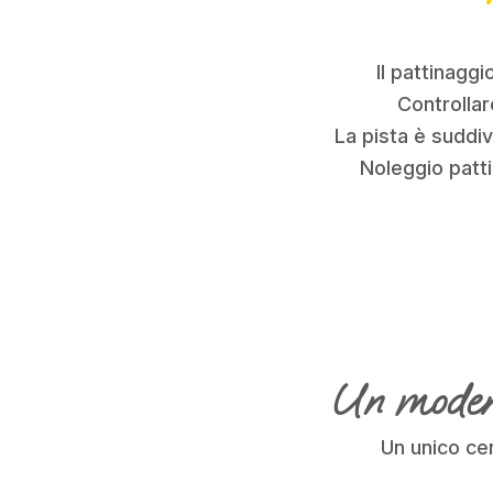
Il pattinaggi
Controllar
La pista è suddiv
Noleggio patti
Un modern
Un unico cen