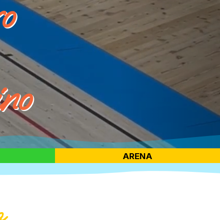
o
ino
ARENA
a