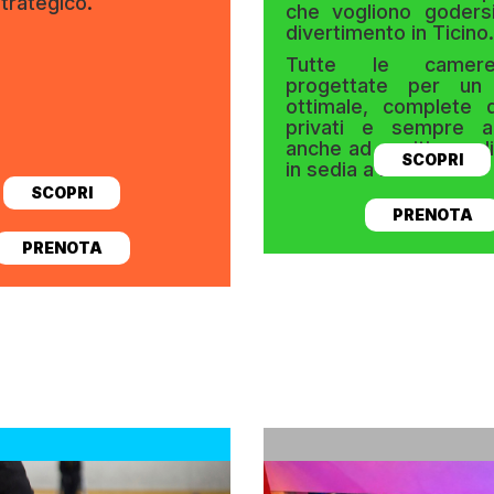
strategico
.
che vogliono goders
divertimento in Ticino.
Tutte le camer
progettate per un
ottimale, complete d
privati e sempre ac
anche ad ospiti con di
SCOPRI
in sedia a rotelle.
SCOPRI
PRENOTA
PRENOTA