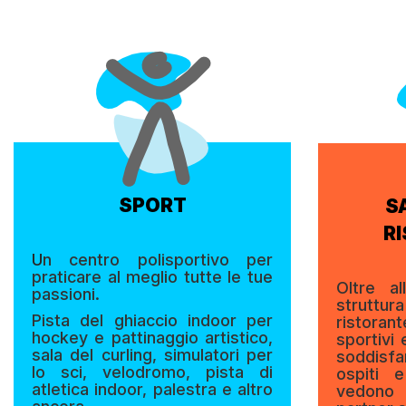
SPORT
S
R
U
n centro polisportivo per
praticare al meglio tutte le tue
Oltre al
passioni.
struttur
Pista del ghiaccio indoor per
ristora
hockey e pattinaggio artistico,
sportivi
sala del curling, simulatori per
soddisfa
lo sci, velodromo, pista di
ospiti 
atletica indoor, palestra e altro
vedono